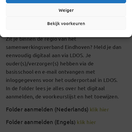
niet meer mogelijk je nog (digitaal) aan te
Weiger
melden.
Bekijk voorkeuren
Zit je binnen de regio van het
samenwerkingsverband Eindhoven? Meld je dan
eenvoudig digitaal aan via LDOS. Je
ouder(s)/verzorger(s) hebben via de
basisschool en e-mail ontvangen met
inloggegevens voor het ouderportaal in LDOS.
In de folder lees je alles over het digitaal
aanmelden, de voorkeurslijst en het toewijzen.
Folder aanmelden (Nederlands)
klik hier
Folder aanmelden (Engels
)
klik hier