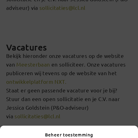
adviseur) via
sollicitaties@lcl.nl
Vacatures
Bekijk hieronder onze vacatures op de website
van
Meesterbaan
en solliciteer. Onze vacatures
publiceren wij tevens op de website van het
ontwikkelplatform NXT.
Staat er geen passende vacature voor je bij?
Stuur dan een open sollicitatie en je C.V. naar
Jessica Goldstein (P&O-adviseur)
via
sollicitaties@lcl.nl
Beheer toestemming