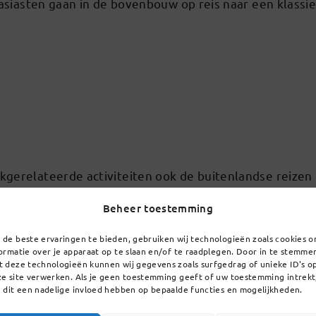
siasten gaan in de bovenbouw op reis naar een klassi
kgerelateerde activiteiten ook de buitenlandse reizen
ultuur, sport en ontspanning. We vinden het belangrijk
Beheer toestemming
e ouderbijdrage, waarbij we de kanttekening moeten pla
 voldoen. De bestemmingen worden elk jaar aan de gr
de beste ervaringen te bieden, gebruiken wij technologieën zoals cookies 
ormatie over je apparaat op te slaan en/of te raadplegen. Door in te stemme
énmaal in zijn/haar schoolloopbaan met school op reis 
 deze technologieën kunnen wij gegevens zoals surfgedrag of unieke ID's o
e site verwerken. Als je geen toestemming geeft of uw toestemming intrekt
 dit een nadelige invloed hebben op bepaalde functies en mogelijkheden.