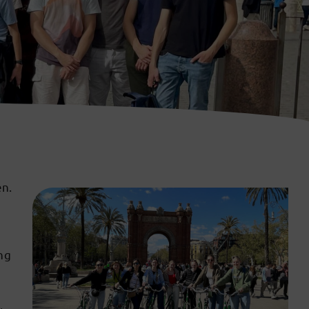
en.
ng