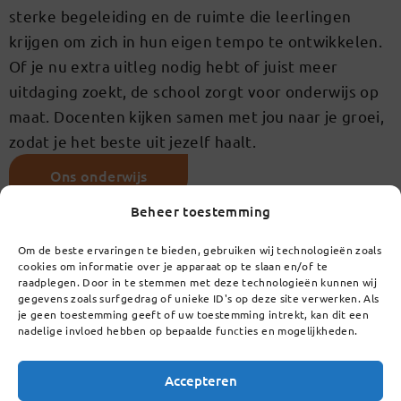
sterke begeleiding en de ruimte die leerlingen
krijgen om zich in hun eigen tempo te ontwikkelen.
Of je nu extra uitleg nodig hebt of juist meer
uitdaging zoekt, de school zorgt voor onderwijs op
maat. Docenten kijken samen met jou naar je groei,
zodat je het beste uit jezelf haalt.
Ons onderwijs
Beheer toestemming
Om de beste ervaringen te bieden, gebruiken wij technologieën zoals
Persoonlijke aandacht en
cookies om informatie over je apparaat op te slaan en/of te
raadplegen. Door in te stemmen met deze technologieën kunnen wij
gegevens zoals surfgedrag of unieke ID's op deze site verwerken. Als
begeleiding
je geen toestemming geeft of uw toestemming intrekt, kan dit een
nadelige invloed hebben op bepaalde functies en mogelijkheden.
Persoonlijke begeleiding vormt de kern van het
onderwijs op het Lorentz Casimir Lyceum. Elke
Accepteren