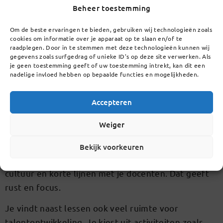
Beheer toestemming
Om de beste ervaringen te bieden, gebruiken wij technologieën zoals
Waarom kiezen voor onze
cookies om informatie over je apparaat op te slaan en/of te
raadplegen. Door in te stemmen met deze technologieën kunnen wij
middelbare school voor
gegevens zoals surfgedrag of unieke ID's op deze site verwerken. Als
je geen toestemming geeft of uw toestemming intrekt, kan dit een
havo?
nadelige invloed hebben op bepaalde functies en mogelijkheden.
Accepteren
Als middelbare school voor havo biedt LCL een
combinatie van kwaliteit, persoonlijke aandacht en
Weiger
een veilige, inspirerende omgeving. Je mentor kent
je, ziet je voortgang en helpt je bij keuzes. Je
Bekijk voorkeuren
profiteert van een heldere dagstructuur, een open
cultuur en korte lijnen met je docenten. Dat geeft
rust en focus.
Je vindt naast lessen ook veel ruimte voor
talentontwikkeling. Je kiest uit activiteiten zoals