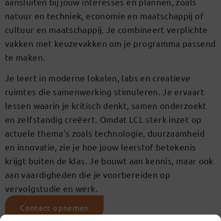
aansluiten bij jouw interesses en plannen, zoals
natuur en techniek, economie en maatschappij of
cultuur en maatschappij. Je combineert verplichte
vakken met keuzevakken om je programma passend
te maken.
Je leert in moderne lokalen, labs en creatieve
ruimtes die samenwerking stimuleren. Je ervaart
lessen waarin je kritisch denkt, samen onderzoekt
en zelfstandig creëert. Omdat LCL sterk inzet op
actuele thema’s zoals technologie, duurzaamheid
en innovatie, zie je hoe jouw leerstof betekenis
krijgt buiten de klas. Je bouwt aan kennis, maar ook
aan vaardigheden die je voorbereiden op
vervolgstudie en werk.
Contact opnemen