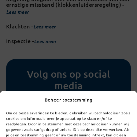
ernstige misstand (klokkenluidersregeling) -
Lees meer
Klachten -
Lees meer
Inspectie -
Lees meer
Volg ons op social
media
Beheer toestemming
Om de beste ervaringen te bieden, gebruiken wij technologieën zoals
cookies om informatie over je apparaat op te slaan en/of te
raadplegen. Door in te stemmen met deze technologieën kunnen wij
gegevens zoals surfgedrag of unieke ID's op deze site verwerken. Als
je geen toestemming geeft of uw toestemming intrekt, kan dit een