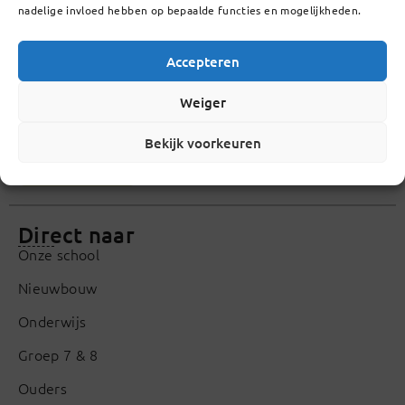
nadelige invloed hebben op bepaalde functies en mogelijkheden.
Accepteren
Celebeslaan 20, 5641 AG Eindhoven
Weiger
040 29 09 420
Bekijk voorkeuren
info@lcl.nl
Direct naar
Onze school
Nieuwbouw
Onderwijs
Groep 7 & 8
Ouders