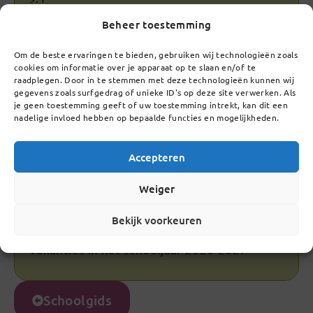
Rector/bestuurder, conrectoren en Raad
Beheer toestemming
van Toezicht
Om de beste ervaringen te bieden, gebruiken wij technologieën zoals
cookies om informatie over je apparaat op te slaan en/of te
9.2
raadplegen. Door in te stemmen met deze technologieën kunnen wij
Jaarlaagcoördinatoren en mentoraat
gegevens zoals surfgedrag of unieke ID's op deze site verwerken. Als
je geen toestemming geeft of uw toestemming intrekt, kan dit een
nadelige invloed hebben op bepaalde functies en mogelijkheden.
9.3
Oudercommissie
Accepteren
9.4
Weiger
Medezeggenschapsraad
Bekijk voorkeuren
9.5
Vakanties in het schooljaar 2026-2027
Schoolgids