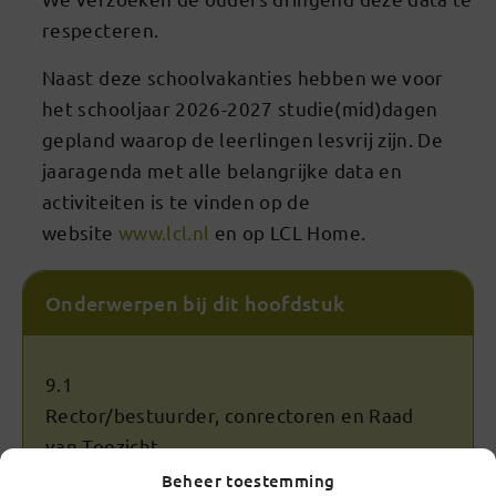
respecteren.
Naast deze schoolvakanties hebben we voor
het schooljaar 2026-2027 studie(mid)dagen
gepland waarop de leerlingen lesvrij zijn. De
jaaragenda met alle belangrijke data en
activiteiten is te vinden op de
website
www.lcl.nl
en op LCL Home.
Onderwerpen bij dit hoofdstuk
9.1
Rector/bestuurder, conrectoren en Raad
van Toezicht
Beheer toestemming