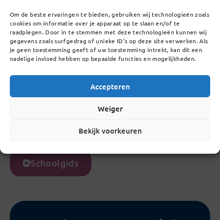
9.2
Jaarlaagcoördinatoren en mentoraat
Om de beste ervaringen te bieden, gebruiken wij technologieën zoals
cookies om informatie over je apparaat op te slaan en/of te
raadplegen. Door in te stemmen met deze technologieën kunnen wij
9.3
gegevens zoals surfgedrag of unieke ID's op deze site verwerken. Als
je geen toestemming geeft of uw toestemming intrekt, kan dit een
Oudercommissie
nadelige invloed hebben op bepaalde functies en mogelijkheden.
9.4
Accepteren
Medezeggenschapsraad
Weiger
9.5
Vakanties in het schooljaar 2026-2027
Bekijk voorkeuren
Schoolgids