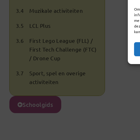
Om 
3.4
Muzikale activiteiten
inf
met
3.5
LCL Plus
dez
kan
3.6
First Lego League (FLL) /
First Tech Challenge (FTC)
/ Drone Cup
3.7
Sport, spel en overige
activiteiten
Schoolgids