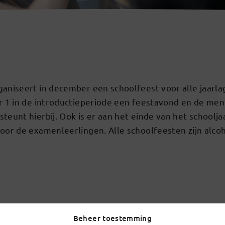
ganiseert in december een schoolfeest voor alle jaarl
ar 1 in de introductieperiode een feestavond en de men
teunt hierbij. Ook is er aan het einde van het schoolja
oor de examenleerlingen. Alle schoolfeesten zijn alcoho
Beheer toestemming