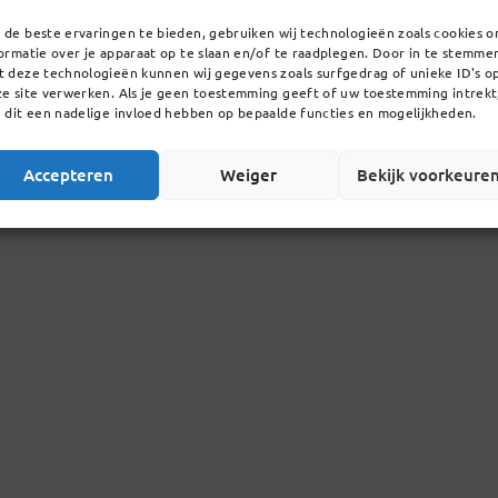
de beste ervaringen te bieden, gebruiken wij technologieën zoals cookies 
ormatie over je apparaat op te slaan en/of te raadplegen. Door in te stemme
 deze technologieën kunnen wij gegevens zoals surfgedrag of unieke ID's o
e site verwerken. Als je geen toestemming geeft of uw toestemming intrekt
 dit een nadelige invloed hebben op bepaalde functies en mogelijkheden.
Accepteren
Weiger
Bekijk voorkeure