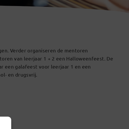
agen. Verder organiseren de mentoren
toren van leerjaar 1 + 2 een Halloweenfeest. De
ar een galafeest voor leerjaar 1 en een
l- en drugsvrij.