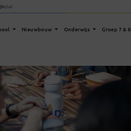
@lcl.nl
hool
Nieuwbouw
Onderwijs
Groep 7 & 8